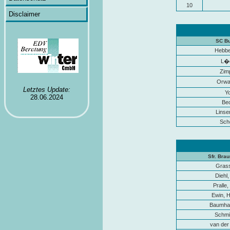
10
Disclaimer
SC Bu
Hebber
L�d
Zim
Orwa
Letztes Update:
Yo
28.06.2024
Bec
Linse
Sch
Sfr. Brau
Grass
Diehl
Pralle,
Ewin, 
Baumhac
Schmi
van der 