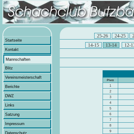
25-26
24-25
Startseite
14-15
13-14
12-1
Kontakt
Mannschaften
Blitz
Vereinsmeisterschaft
Platz
1
Berichte
2
DWZ
3
4
Links
5
Satzung
6
7
Impressum
8
9
Datenschutz