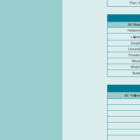
Post, 
SC Butz
Hebberin
L�der
Zimpf
Linsenb
Orwats
Meuse
Woitz
Bude
SC "K�nig