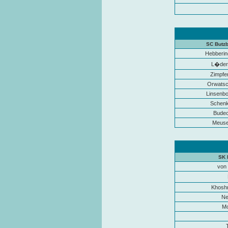
SC Butz
Hebbering
L�der
Zimpfe
Orwatsc
Linsenb
Schen
Budec
Meuse
SK 
von 
Khosh
Ne
Mo