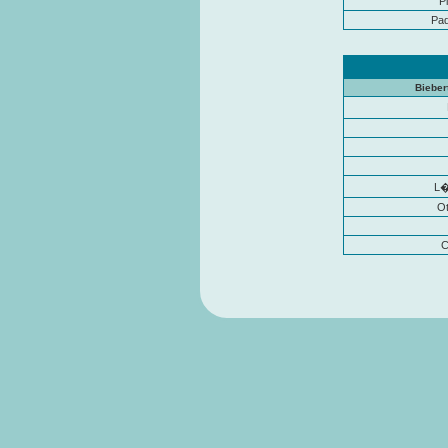
P
Pad
Bieber
L�
Ot
C