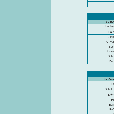
SC Bu
Hebberi
L�d
Zimp
Orwat
Bec
Linse
Sche
Bud
Sfr. And
Fe
Schult
D�rf
Hi
Bari
Ruf