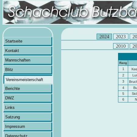
2024
2023
2
Startseite
2010
2
Kontakt
Mannschaften
Rang
1
Blitz
Kee
2
Lus
Vereinsmeisterschaft
3
Bruc
4
Bu
Berichte
5
Sic
DWZ
6
N
Links
Satzung
Impressum
Datenschutz